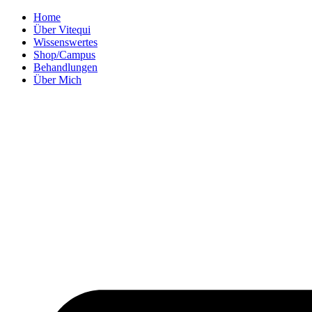
Zum
Home
Inhalt
Über Vitequi
wechseln
Wissenswertes
Shop/Campus
Behandlungen
Über Mich