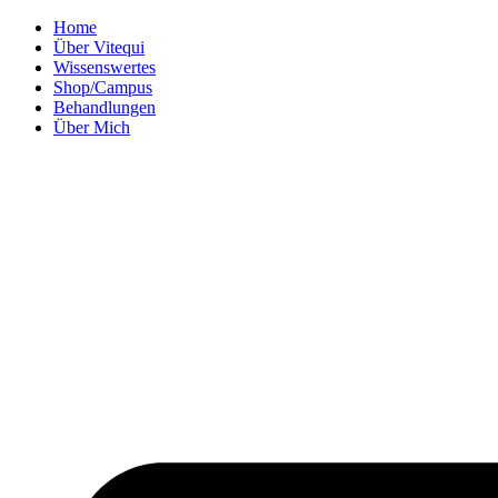
Zum
Home
Inhalt
Über Vitequi
wechseln
Wissenswertes
Shop/Campus
Behandlungen
Über Mich